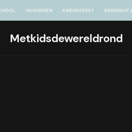
CHOOL
HUISDEREN
KINDERFEEST
KINDERUIT
Metkidsdewereldrond