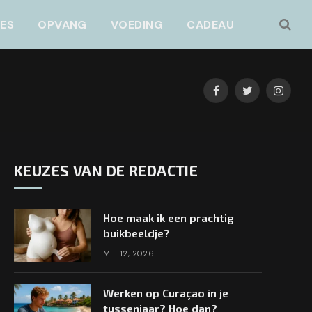
JES
OPVANG
VOEDING
CADEAU
Facebook
Twitter
Instag
KEUZES VAN DE REDACTIE
Hoe maak ik een prachtig
buikbeeldje?
MEI 12, 2026
Werken op Curaçao in je
tussenjaar? Hoe dan?