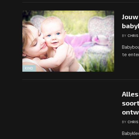
Jouw 
baby
BY
CHRIS
Babybou
te ente
KIND
Alles
soor
ontw
BY
CHRIS
Babykled