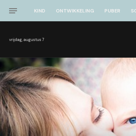
KIND
ONTWIKKELING
PUBER
S
vrijdag, augustus 7