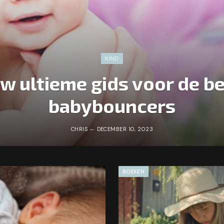
KIND
w ultieme gids voor de b
babybouncers
CHRIS
DECEMBER 10, 2023
BOEKEN