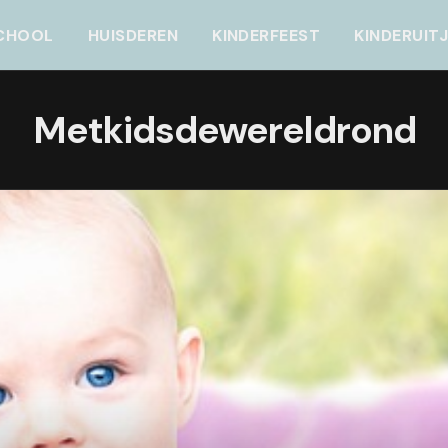
CHOOL
HUISDEREN
KINDERFEEST
KINDERUIT
Metkidsdewereldrond