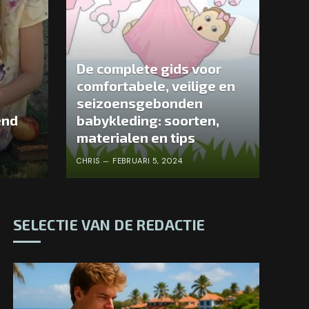
De complete gids voor
comfortabele, veilige en
seizoensgebonden
end
babykleding: soorten,
materialen en tips
CHRIS
FEBRUARI 5, 2024
SELECTIE VAN DE REDACTIE