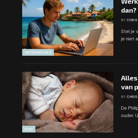
Werke
dan?
BY
CHRIS
Stel je 
je niet 
ONTWIKKELING
Alle
van p
BY
CHRIS
De Phil
ouder. U
KIND