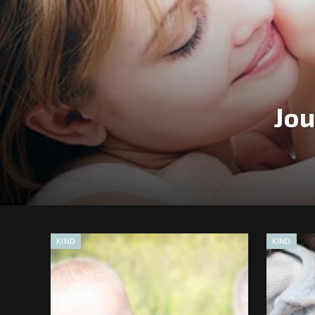
Jou
KIND
KIND