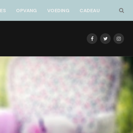
JES
OPVANG
VOEDING
CADEAU
Facebook
Twitter
Instag