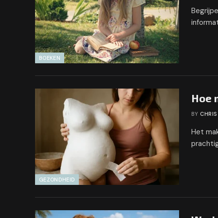
Begrijpe
informat
BOEKEN
Hoe m
BY
CHRIS
Het mak
prachti
GEZONDHEID