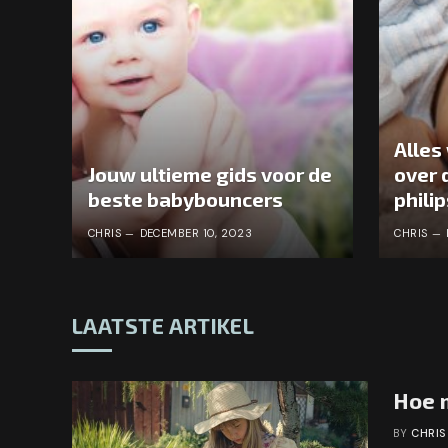
Alles
Jouw ultieme gids voor de
over 
beste babybouncers
phili
CHRIS
DECEMBER 10, 2023
CHRIS
LAATSTE ARTIKEL
Hoe m
BY
CHRIS