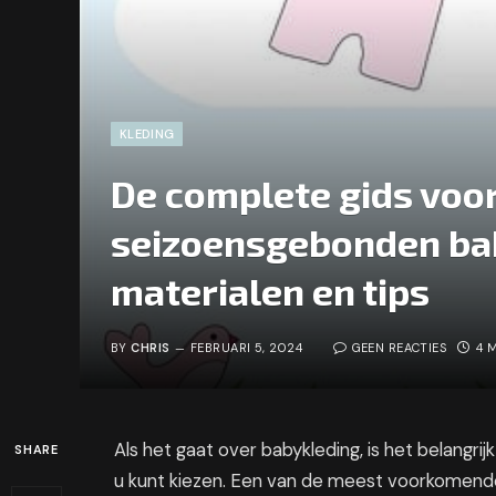
KLEDING
De complete gids voor
seizoensgebonden bab
materialen en tips
BY
CHRIS
FEBRUARI 5, 2024
GEEN REACTIES
4 
Als het gaat over babykleding, is het belangrij
SHARE
u kunt kiezen. Een van de meest voorkomende 