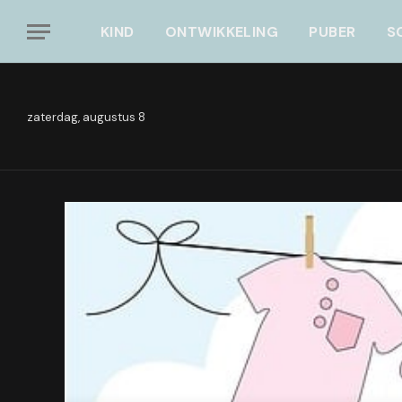
KIND
ONTWIKKELING
PUBER
S
zaterdag, augustus 8