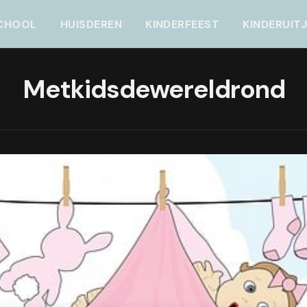
CHOOL
HUISDEREN
KINDERFEEST
KINDERUIT
Metkidsdewereldrond