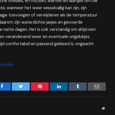
mische onesies, en mutsen, wanten en laarsjes om uw
e, wanneer het weer wisselvallig kan zijn, zijn
 laagje toevoegen of verwijderen als de temperatuur
 daarom zijn waterdichte jasjes en gevoerde
de natte dagen. Het is ook verstandig om altijd een
zien veranderend weer en eventuele ongelukjes.
ijd comfortabel en passend gekleed is, ongeacht
unny.be
Facebook
Twitter
Pinterest
LinkedIn
Tumblr
Email
Websit