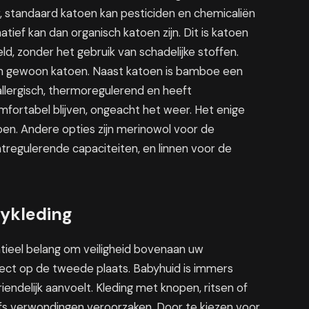
er, standaard katoen kan pesticiden en chemicaliën
ief kan dan organisch katoen zijn. Dit is katoen
eld, zonder het gebruik van schadelijke stoffen.
an gewoon katoen. Naast katoen is bamboe een
tiallergisch, thermoregulerend en heeft
mfortabel blijven, ongeacht het weer. Het enige
toen. Andere opties zijn merinowol voor de
egulerende capaciteiten, en linnen voor de
bykleding
ntieel belang om veiligheid bovenaan uw
direct op de tweede plaats. Babyhuid is immers
iendelijk aanvoelt. Kleding met knopen, ritsen of
s verwondingen veroorzaken. Door te kiezen voor