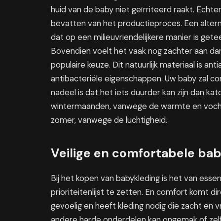
huid van de baby niet geïrriteerd raakt. Echt
bevatten van het productieproces. Een alternat
dat op een milieuvriendelijkere manier is gete
Bovendien voelt het vaak nog zachter aan d
populaire keuze. Dit natuurlijk materiaal is an
antibacteriële eigenschappen. Uw baby zal co
nadeel is dat het iets duurder kan zijn dan ka
wintermaanden, vanwege de warmte en vochtr
zomer, vanwege de luchtigheid.
Veilige en comfortabele ba
Bij het kopen van babykleding is het van esse
prioriteitenlijst te zetten. En comfort komt 
gevoelig en heeft kleding nodig die zacht en vr
andere harde onderdelen kan ongemak of zelf