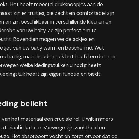
dekt. Het heeft meestal drukknoopjes aan de
st zijn er truitjes, die zacht en comfortabel zijn
n en zijn beschikbaar in verschillende kleuren en
rderobe van uw baby. Ze zijn perfect om te
outfit. Bovendien mogen we de sokjes en
oetjes van uw baby warm en beschermd. Wat
een schattig, maar houden ook het hoofd en de oren
erwegen welke kledingstukken u nodig heeft
kledingstuk heeft zijn eigen functie en biedt
ding belicht
 van het materiaal een cruciale rol. U wilt immers
materiaal is katoen. Vanwege zijn zachtheid en
uze. Het absorbeert vocht en zorgt ervoor dat de