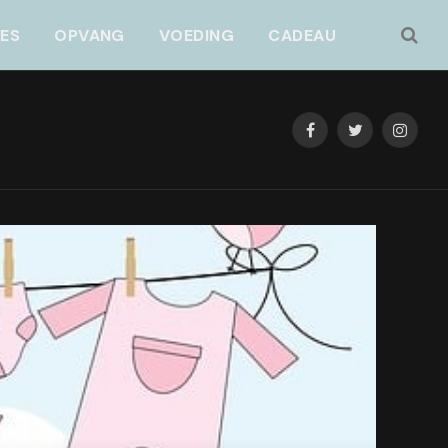
JES
OPVANG
VOEDING
CADEAU
Facebook
Twitter
Instag